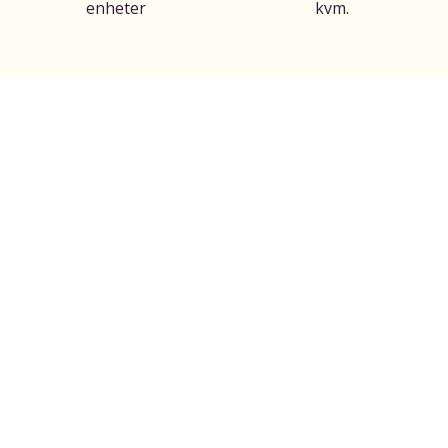
enheter
kvm.
Type
0-3 Soverom