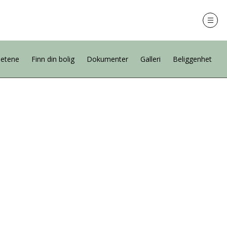
hetene
Finn din bolig
Dokumenter
Galleri
Beliggenhet